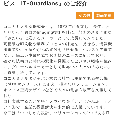
ビス「IT‐Guardians」のご紹介
その他
製品情報
コニカミノルタ株式会社は、1873年に創業し、長年にわ
たり培った独自のImaging技術を軸に、顧客のさまざまな
「みたい」に応えるメーカーとして成長してきました。
高精細な印刷物や業務プロセスの課題を「見せる」情報機
器事業や、疾病やがんの兆候を「診せる」ヘルスケア事業
など、幅広い事業領域でお客様のニーズに応えており、
確かな技術力と時代の変化を見据えたビジネス戦略を強み
に、グローバルメーカーとして世界中の人々の「みたい」
に貢献し続けています。
コニカミノルタジャパン株式会社では主軸である複合機
（bizhubシリーズ）に加え、様々なITソリューション、
オフィス空間デザインなどで人々の働き方改革を支援して
おり、
自社実践することで得たノウハウを「いいじかん設計」と
いう形で、企業の課題解決を多角的に支援しています。
今回は「いいじかん設計」ソリューションの1つであるIT‐