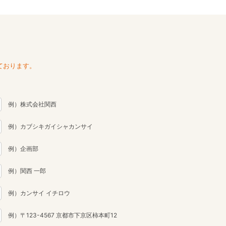
ております。
例）株式会社関西
例）カブシキガイシャカンサイ
例）企画部
例）関西 一郎
例）カンサイ イチロウ
例）〒123-4567 京都市下京区柿本町12