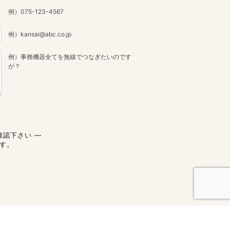
例）075-123-4567
例）kansai@abc.co.jp
例）事務機器全てを無線でつなぎたいのです
が？
確認下さい ―
す。