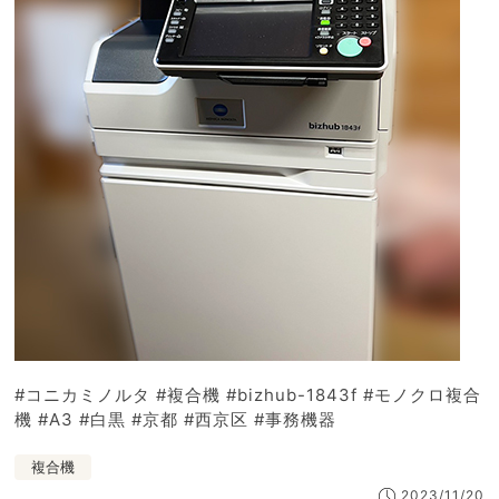
#コニカミノルタ #複合機 #bizhub-1843f #モノクロ複合
機 #A3 #白黒 #京都 #西京区 #事務機器
複合機
2023/11/20