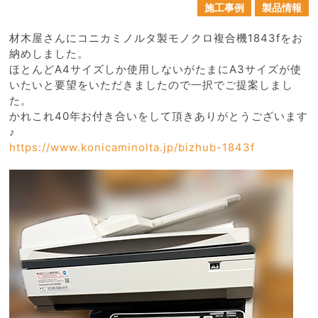
施工事例
製品情報
材木屋さんにコニカミノルタ製モノクロ複合機1843fをお
納めしました。
ほとんどA4サイズしか使用しないがたまにA3サイズが使
いたいと要望をいただきましたので一択でご提案しまし
た。
かれこれ40年お付き合いをして頂きありがとうございます
♪
https://www.konicaminolta.jp/bizhub-1843f