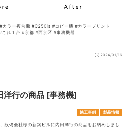
#カラー複合機 #C250is #コピー機 #カラープリント
 #これ１台 #京都 #西京区 #事務機器
2024/01/16
内田洋行の商品 [事務機]
施工事例
製品情報
、設備会社様の新築ビルに内田洋行の商品をお納めしまし