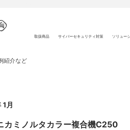
スを提供し、強い信頼関係の確立を目指します
取扱商品
サイバーセキュリティ対策
ソリュー
例紹介など
 1月
コニカミノルタカラー複合機C250