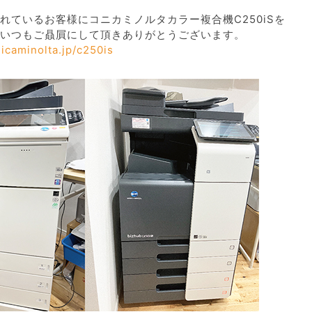
れているお客様にコニカミノルタカラー複合機C250iSを
いつもご贔屓にして頂きありがとうございます。
icaminolta.jp/c250is