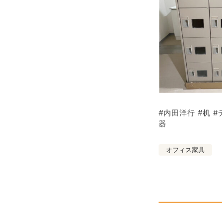
#内田洋行 #机 #
器
オフィス家具