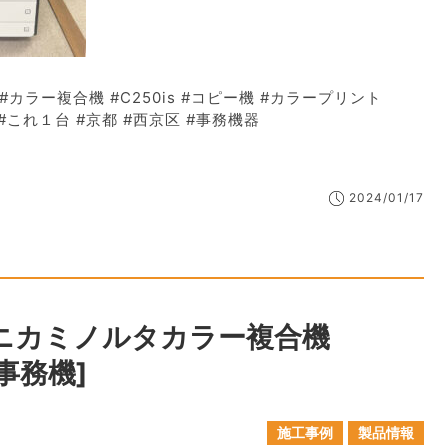
#カラー複合機 #C250is #コピー機 #カラープリント
 #これ１台 #京都 #西京区 #事務機器
2024/01/17
コニカミノルタカラー複合機
[事務機]
施工事例
製品情報