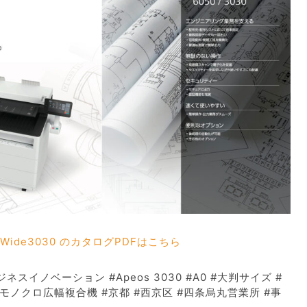
eosWide3030 のカタログPDFはこちら
スイノベーション #Apeos 3030 #A0 #大判サイズ #
モノクロ広幅複合機 #京都 #西京区 #四条烏丸営業所 #事