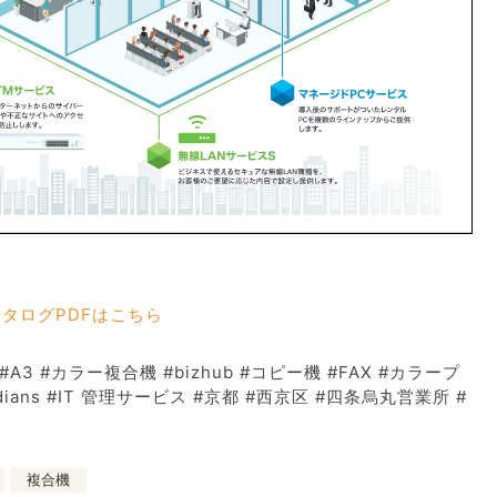
sのカタログPDFはこちら
A3 #カラー複合機 #bizhub #コピー機 #FAX #カラープ
rdians #IT 管理サービス #京都 #西京区 #四条烏丸営業所 #
複合機