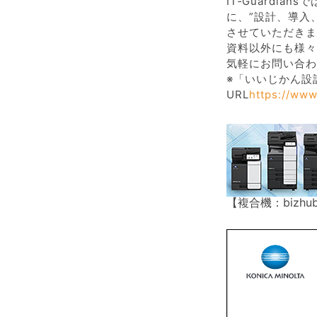
IT‐Guardi
に、”設計、導入
させていただきま
資料以外にも様々
気軽にお問い合わ
※「いいじかん設
URL
https://www
【複合機：bizh